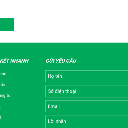
 KẾT NHANH
GỬI YÊU CẦU
 chủ
hẩm
ng tôi
c
ệ