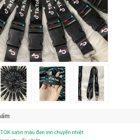
hẩm
KTOK satin màu đen inn chuyển nhiệt