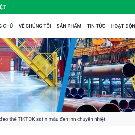
ỆT
G CHỦ
VỀ CHÚNG TÔI
SẢN PHẨM
TIN TỨC
HOẠT ĐỘN
đeo thẻ TIKTOK satin màu đen inn chuyển nhiệt