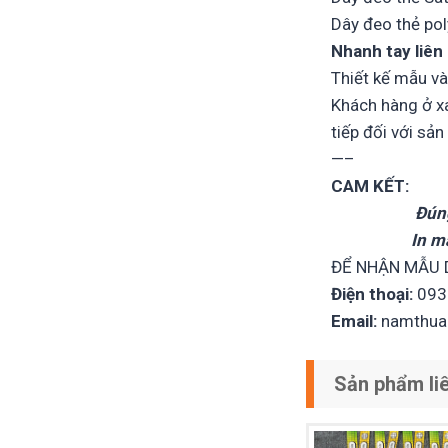
Dây đeo thẻ po
Nhanh tay liên
Thiết kế mẫu và
Khách hàng ở xa
tiếp đối với sả
—–
CAM KẾT:
Đúng yêu cầ
In mẫu – Gi
ĐỂ NHẬN MẪU D
Điện thoại:
093
Email:
namthua
Sản phẩm li