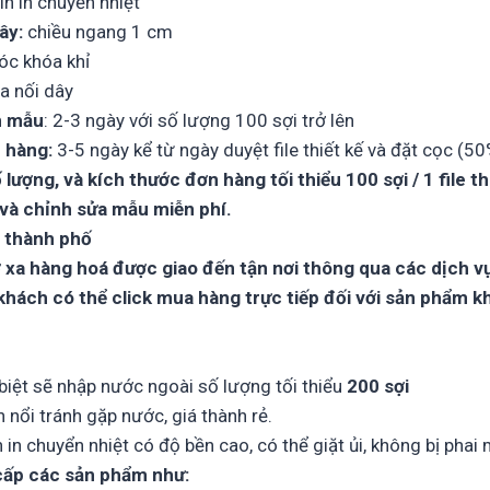
tin in chuyển nhiệt
ây:
chiều ngang 1 cm
c khóa khỉ
óa nối dây
m mẫu
: 2-3 ngày với số lượng 100 sợi trở lên
m hàng:
3-5 ngày kể từ ngày duyệt file thiết kế và đặt cọc (50
 lượng, và kích thước đơn hàng tối thiểu 100 sợi / 1 file th
 và chỉnh sửa mẫu miễn phí.
i thành phố
 xa hàng hoá được giao đến tận nơi thông qua các dịch v
 khách có thể click mua hàng trực tiếp đối với sản phẩm k
 biệt sẽ nhập nước ngoài số lượng tối thiểu
200 sợi
in nổi tránh gặp nước, giá thành rẻ.
n in chuyển nhiệt có độ bền cao, có thể giặt ủi, không bị phai
cấp các sản phẩm như: