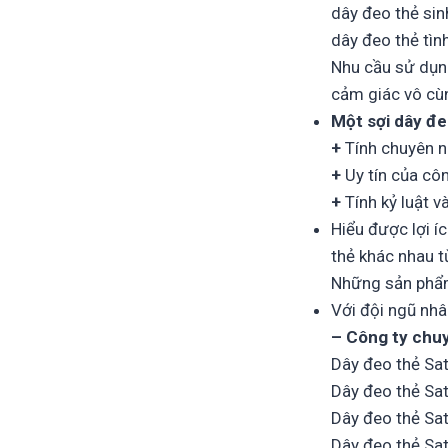
dây đeo thẻ sin
dây đeo thẻ tình
Nhu cầu sử dụng
cảm giác vô cùn
Một sợi dây đe
+
Tính chuyên n
+
Uy tín của cô
+
Tính kỷ luật v
Hiểu được lợi í
thẻ khác nhau t
Những sản phẩm
Với đội ngũ nh
– Công ty chu
Dây đeo thẻ Sat
Dây đeo thẻ Sat
Dây đeo thẻ Sat
Dây đeo thẻ Sa