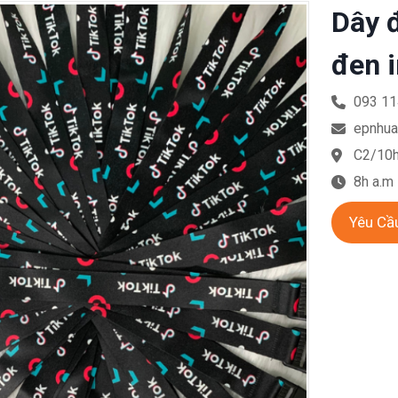
Dây 
đen 
093 11
epnhua
C2/10h
8h a.m
Yêu Cầ