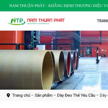
Skip
NAM THUẬN PHÁT - KHẲNG ĐỊNH THƯƠNG HIỆU VI
to
content
TRAN
Trang chủ
–
Sản phẩm
–
Dây Đeo Thẻ Yêu Cầu
–
Dây 