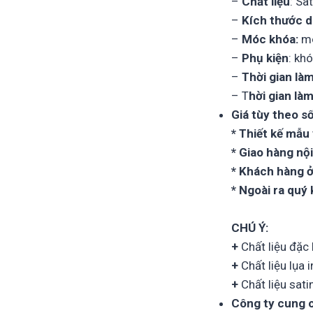
–
Chất liệu
: Sa
–
Kích thước d
–
Móc khóa:
mó
–
Phụ kiện
: kh
–
Thời gian là
– T
hời gian là
Giá tùy theo số
* Thiết kế mẫu
* Giao hàng nộ
* Khách hàng ở
* Ngoài ra quý
CHÚ Ý:
+
Chất liệu đặc
+
Chất liệu lụa 
+
Chất liệu sati
Công ty cung 