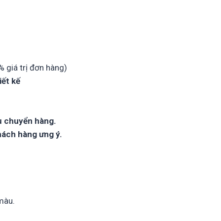
% giá trị đơn hàng)
iết kế
ụ chuyển hàng.
hách hàng ưng ý.
 màu.