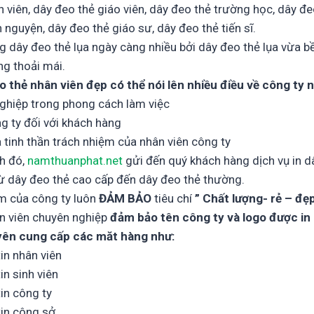
h viên, dây đeo thẻ giáo viên, dây đeo thẻ trường học, dây đe
 nguyện, dây đeo thẻ giáo sư, dây đeo thẻ tiến sĩ.
 dây đeo thẻ lụa ngày càng nhiều bởi dây đeo thẻ lụa vừa b
g thoải mái.
o thẻ nhân viên đẹp có thể nói lên nhiều điều về công ty 
ghiệp trong phong cách làm việc
ng ty đối với khách hàng
à tinh thần trách nhiệm của nhân viên công ty
ch đó,
namthuanphat.net
gửi đến quý khách hàng dịch vụ in d
ừ dây đeo thẻ cao cấp đến dây đeo thẻ thường.
 của công ty luôn
ĐẢM BẢO
tiêu chí
” Chất lượng- rẻ – đẹ
ân viên chuyên nghiệp
đảm bảo tên công ty và logo được in 
yên cung cấp các măt hàng như:
in nhân viên
in sinh viên
in công ty
tin công sở